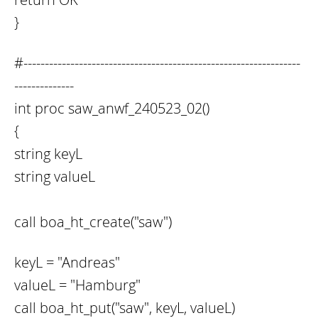
}
#-----------------------------------------------------------------
--------------
int proc saw_anwf_240523_02()
{
string keyL
string valueL
call boa_ht_create("saw")
keyL = "Andreas"
valueL = "Hamburg"
call boa_ht_put("saw", keyL, valueL)