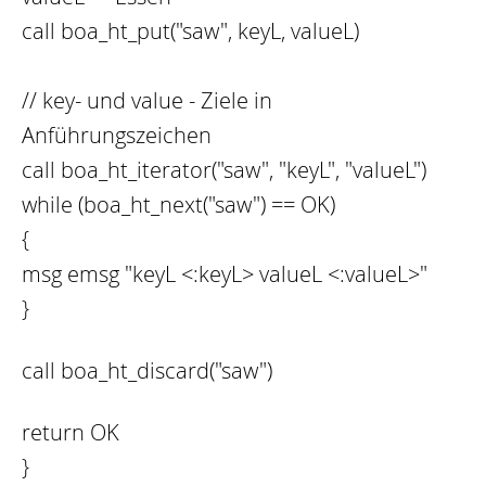
call boa_ht_put("saw", keyL, valueL)
// key- und value - Ziele in
Anführungszeichen
call boa_ht_iterator("saw", "keyL", "valueL")
while (boa_ht_next("saw") == OK)
{
msg emsg "keyL <:keyL> valueL <:valueL>"
}
call boa_ht_discard("saw")
return OK
}