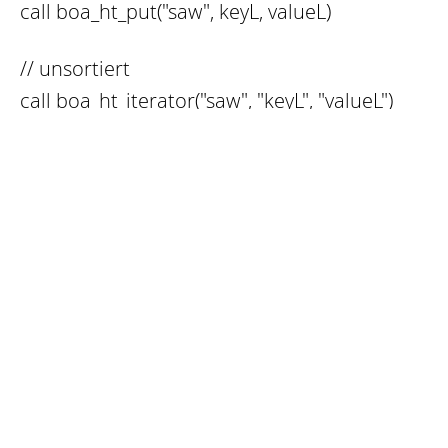
call boa_ht_put("saw", keyL, valueL)
// unsortiert
call boa_ht_iterator("saw", "keyL", "valueL")
while (boa_ht_next("saw") == OK)
{
msg emsg "keyL <:keyL> valueL <:valueL>"
}
call boa_ht_discard("saw")
return OK
}
#-----------------------------------------------------------------
--------------