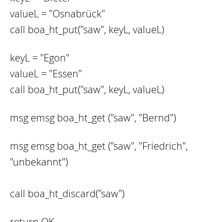
valueL = "Osnabrück"
call boa_ht_put("saw", keyL, valueL)
keyL = "Egon"
valueL = "Essen"
call boa_ht_put("saw", keyL, valueL)
msg emsg boa_ht_get ("saw", "Bernd")
msg emsg boa_ht_get ("saw", "Friedrich",
"unbekannt")
call boa_ht_discard("saw")
return OK