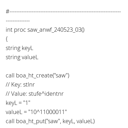
#-----------------------------------------------------------------
--------------
int proc saw_anwf_240523_03()
{
string keyL
string valueL
call boa_ht_create("saw")
// Key: stlnr
// Value: stufe^identnr
keyL = "1"
valueL = "10^11000011"
call boa_ht_put("saw", keyL, valueL)