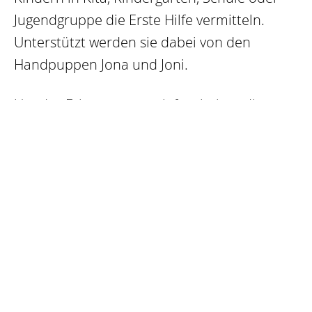
Jugendgruppe die Erste Hilfe vermitteln.
Unterstützt werden sie dabei von den
Handpuppen Jona und Joni.
Um das Erlernte zu vertiefen, haben die
Johanniter mit dem K&L Verlag
einleichtverständliches Mal-, Spiel und
Arbeitsbuch, ein Plakat und eine App
entwickelt, welche wesentliche Bestandteile
eines Unterrichtspaketes für Kinder im Alter
von fünf bis elf Jahren ist. Wir finden: Das ist
eine gute Sache!
Deshalb unterstützen wir das